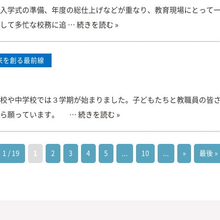
入学式の準備、年度の総仕上げなどが重なり、教育現場にとって一
して多忙な校務に追 …
続きを読む »
来を創る最前線
校や中学校では３学期が始まりました。子どもたちと教職員の皆さ
から願っています。 …
続きを読む »
1 / 19
1
2
3
4
5
...
10
...
»
最後 »