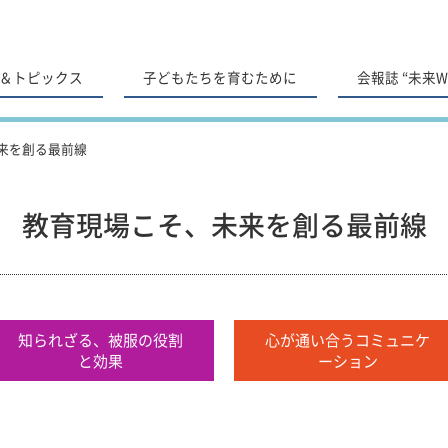
＆トピックス
子どもたちを育むために
会報誌 “未来Wa
来を創る最前線
教育現場こそ、未来を創る最前線
知られざる、被服の役割
心が通い合うコミュニケ
と効果
ーション