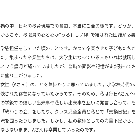
禍の中、日々の教育現場での奮闘、本当にご苦労様です。どうか、
からこそ、教職員の心と心が“うるわしい絆”で結ばれた団結が必
学級担任をしていた頃のことです。かつて卒業させた子どもたちが
した。集まった卒業生たちは、大学生になっている人もいれば就職
年という歳月が経っていましたが、当時の面影や記憶がまだ残って
いに盛り上がりました。
女性（Aさん）のことを気掛かりに思っていました。小学校時代の
残された存在になっていたからです。そのため、私は毎日Aさんへ
日の学級での嬉しい出来事や悲しい出来事を互いに発言し合って、
の「終わりの会」をしたり、クラス児童全員と私とで「交換日記」
流を図ったりしました。しかし、私の教師としての力量不足から、
ならないまま、Aさんは卒業していったのです。