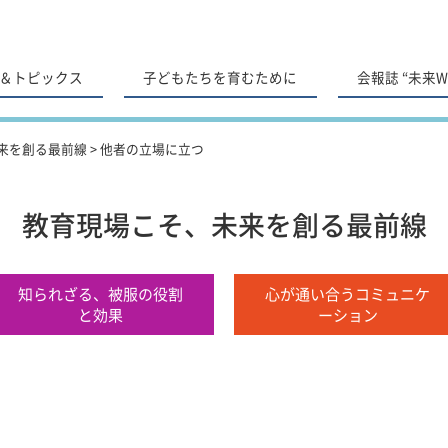
＆トピックス
子どもたちを育むために
会報誌 “未来Wa
来を創る最前線
>
他者の立場に立つ
教育現場こそ、未来を創る最前線
知られざる、被服の役割
心が通い合うコミュニケ
と効果
ーション