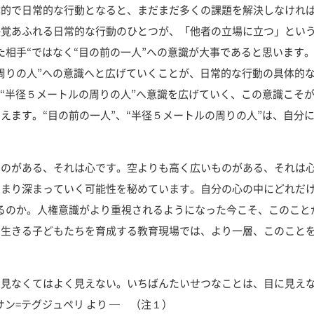
的で日常的な行動となると、まだまだ多くの課題を解決しなければ
感覚あふれる日常的な行動のひとつが、「他者の立場に立つ」とい
た相手“ではなく“目の前の一人”への意識が大事であると思います
周りの人”への意識へと広げていくことが、日常的な行動の具体的
ら“半径５メートルの周りの人”へ意識を広げていく、この意識こそ
えます。“目の前の一人”、“半径５メートルの周りの人”は、自分
のがある、それは心です。空よりも高く広いものがある、それは心
まり深まっていく可能性を秘めています。自分の心の中にどれだけ
るのか。人権意識がより重視されるようになった今こそ、このこと
に生きる子どもたちを育成する教育現場では、より一層、このこと
見なくてはよく見えない。いちばんたいせつなことは、目に見え
ン=テグジュペリ より ─ （注１）