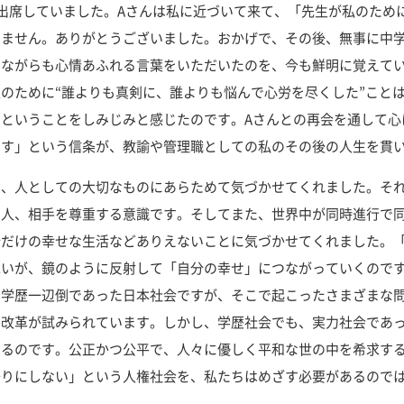
出席していました。Aさんは私に近づいて来て、「先生が私のため
いません。ありがとうございました。おかげで、その後、無事に中
いながらも心情あふれる言葉をいただいたのを、今も鮮明に覚えて
のために“誰よりも真剣に、誰よりも悩んで心労を尽くした”こと
ということをしみじみと感じたのです。Aさんとの再会を通して心
くす」という信条が、教諭や管理職としての私のその後の人生を貫
、人としての大切なものにあらためて気づかせてくれました。そ
の人、相手を尊重する意識です。そしてまた、世界中が同時進行で
分だけの幸せな生活などありえないことに気づかせてくれました。
舞いが、鏡のように反射して「自分の幸せ」につながっていくので
学歴一辺倒であった日本社会ですが、そこで起こったさまざまな問
た改革が試みられています。しかし、学歴社会でも、実力社会であ
いるのです。公正かつ公平で、人々に優しく平和な世の中を希求す
去りにしない」という人権社会を、私たちはめざす必要があるので