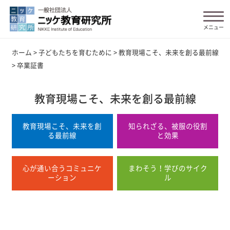
ホーム
>
子どもたちを育むために
>
教育現場こそ、未来を創る最前線
>
卒業証書
教育現場こそ、未来を創る最前線
教育現場こそ、未来を創
知られざる、被服の役割
る最前線
と効果
心が通い合うコミュニケ
まわそう！学びのサイク
ーション
ル